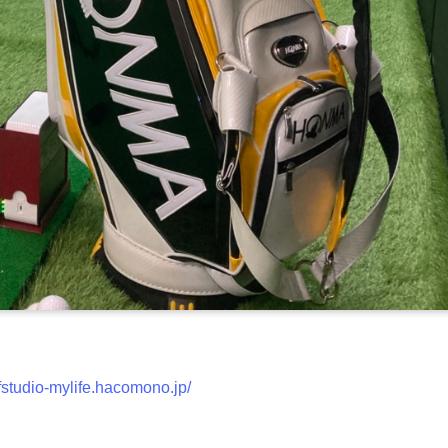
lfstudio-mylife.hacomono.jp/